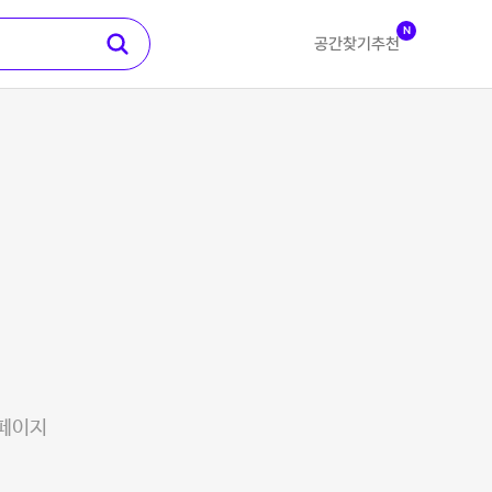
N
공간찾기
추천
 페이지