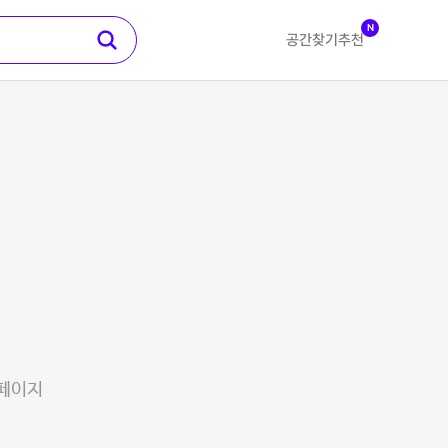
N
공간찾기
추천
 페이지