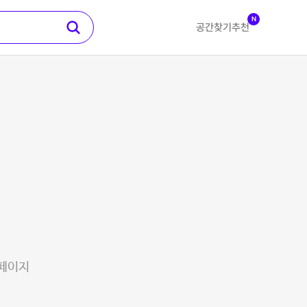
N
공간찾기
추천
 페이지