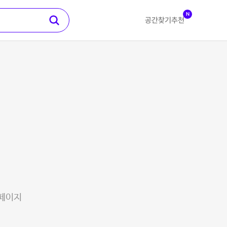
N
공간찾기
추천
 페이지