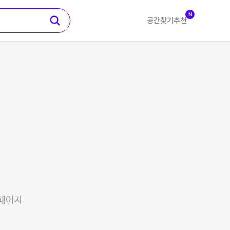
N
공간찾기
추천
 페이지