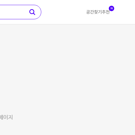
N
공간찾기
추천
 페이지