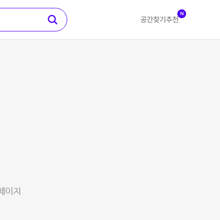
N
공간찾기
추천
 페이지