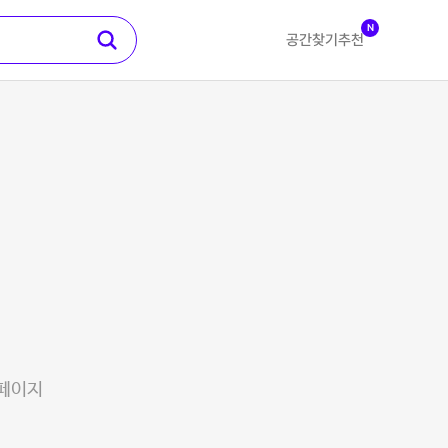
N
공간찾기
추천
 페이지