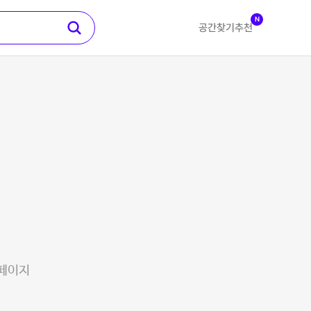
N
공간찾기
추천
 페이지