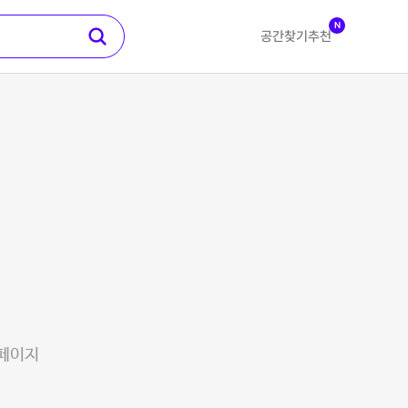
N
공간찾기
추천
 페이지