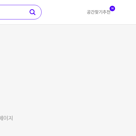
N
공간찾기
추천
 페이지