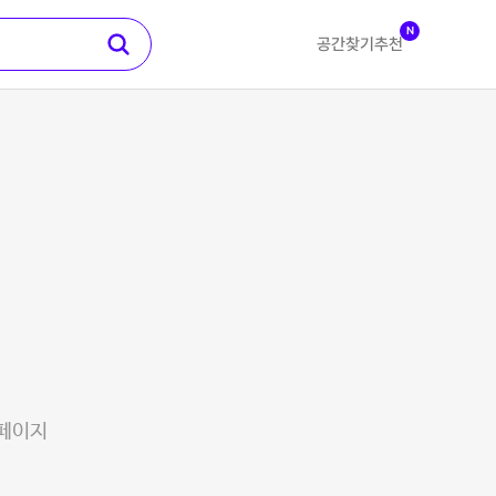
N
공간찾기
추천
 페이지