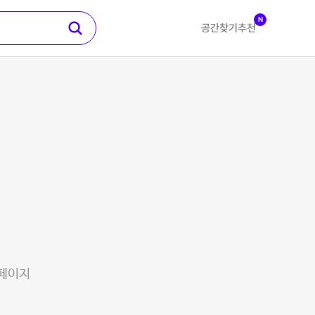
N
공간찾기
추천
 페이지