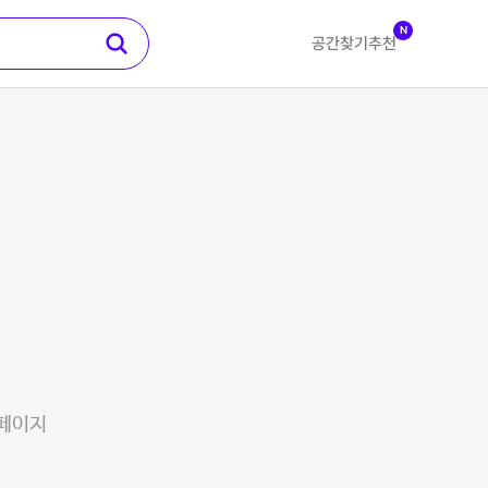
N
공간찾기
추천
 페이지