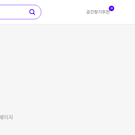
N
공간찾기
추천
 페이지