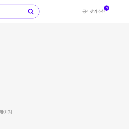
N
공간찾기
추천
 페이지