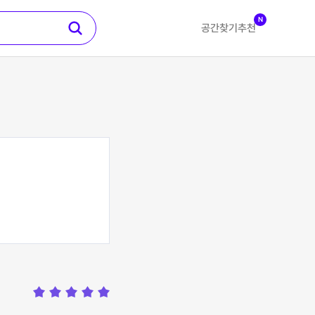
N
공간찾기
추천