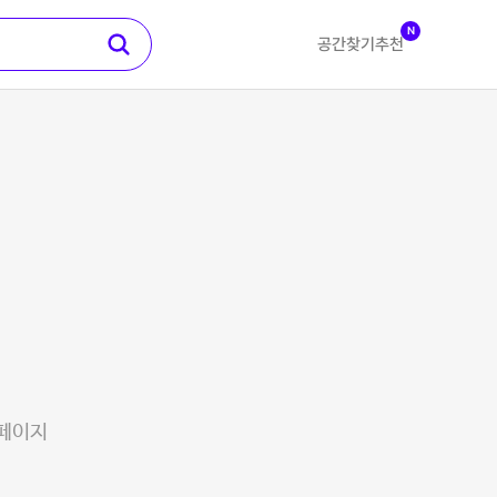
N
공간찾기
추천
 페이지