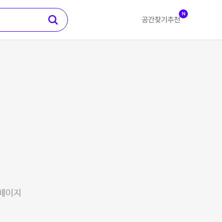
N
공간찾기
추천
 페이지