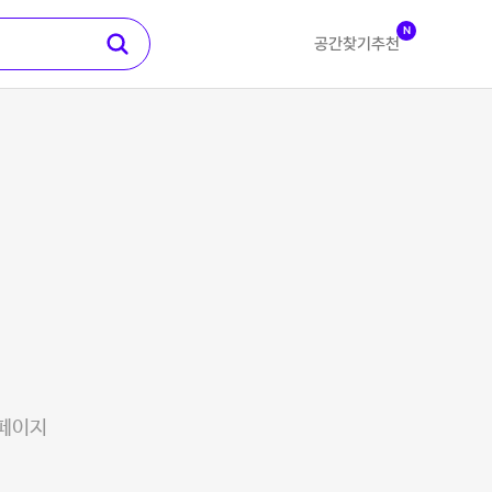
N
공간찾기
추천
 페이지