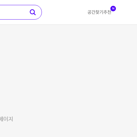
N
공간찾기
추천
 페이지