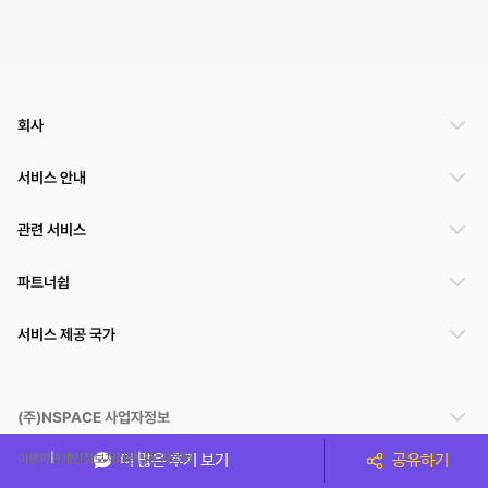
회사
서비스 안내
관련 서비스
파트너쉽
서비스 제공 국가
(주)NSPACE 사업자정보
이용약관
개인정보처리방침
운영정책
더 많은 후기 보기
공유하기
스페이스클라우드는 통신판매중개자이며 통신판매의 당사자가 아닙니다. 따라서 스페이스클