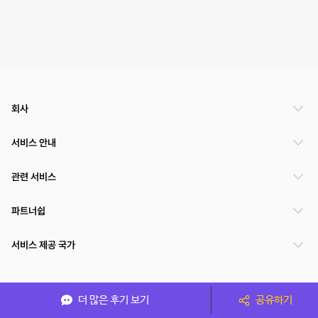
회사
서비스 안내
관련 서비스
파트너쉽
서비스 제공 국가
(주)NSPACE 사업자정보
더 많은 후기 보기
공유하기