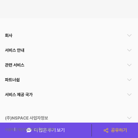
회사
서비스 안내
관련 서비스
파트너쉽
서비스 제공 국가
(주)NSPACE 사업자정보
이용약관
개인정보처리방침
운영정책
더 많은 후기 보기
공유하기
스페이스클라우드는 통신판매중개자이며 통신판매의 당사자가 아닙니다. 따라서 스페이스클