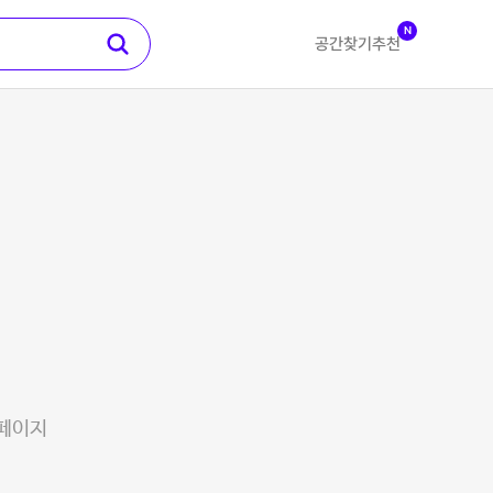
N
공간찾기
추천
 페이지