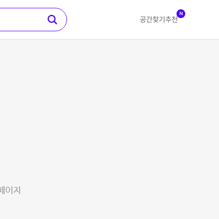
N
공간찾기
추천
 페이지