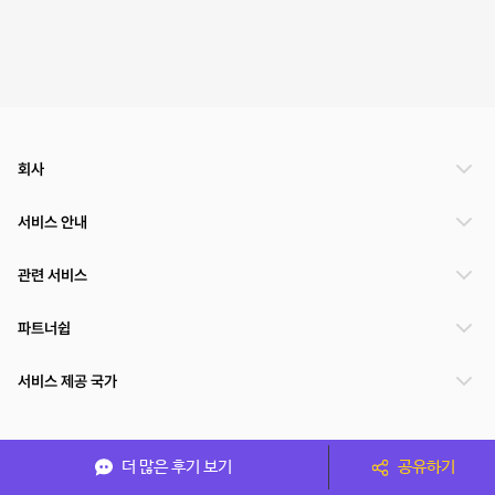
회사
서비스 안내
관련 서비스
파트너쉽
서비스 제공 국가
(주)NSPACE 사업자정보
더 많은 후기 보기
공유하기