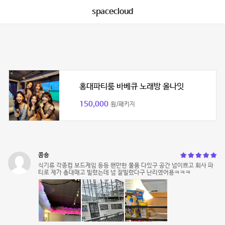
spacecloud
홍대파티룸 바베큐 노래방 올나잇
150,000
원/패키지
콤숑
식기류 각종컵 보드게임 등등 왠만한 물품 다있구 공간 넘이쁘고 회사 파
티로 제가 총대매고 빌렸는데 넘 잘빌렸다구 난리였어용ㅋㅋㅋ