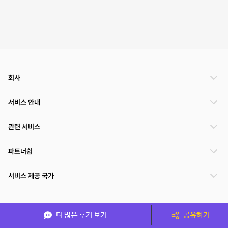
회사
서비스 안내
관련 서비스
파트너쉽
서비스 제공 국가
(주)NSPACE 사업자정보
더 많은 후기 보기
공유하기