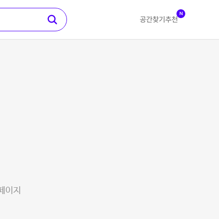
N
공간찾기
추천
 페이지