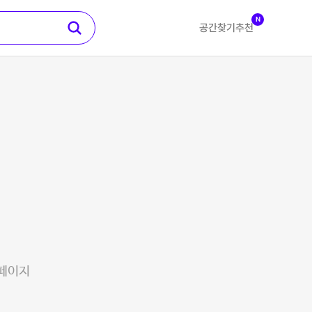
N
공간찾기
추천
 페이지