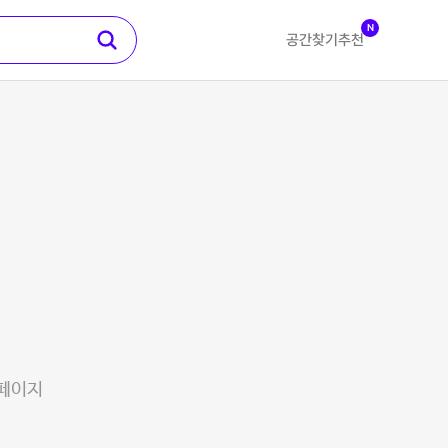
N
공간찾기
추천
 페이지