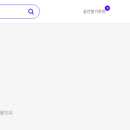
N
공간찾기
추천
 페이지