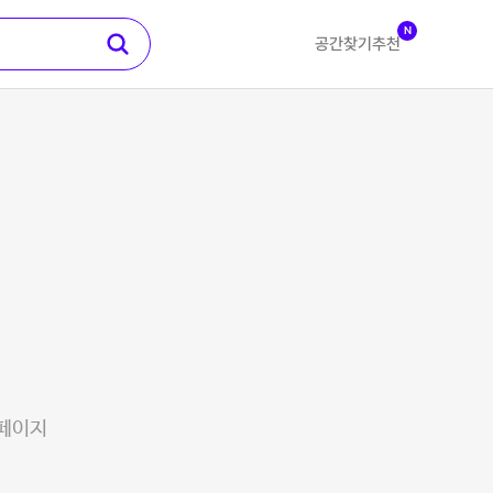
N
공간찾기
추천
 페이지