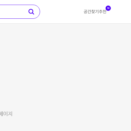
N
공간찾기
추천
 페이지