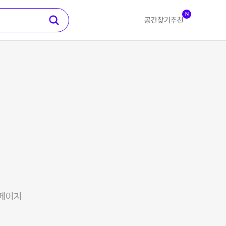
N
공간찾기
추천
 페이지