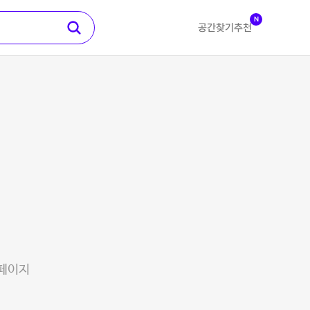
N
공간찾기
추천
 페이지