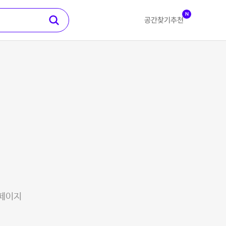
N
공간찾기
추천
 페이지