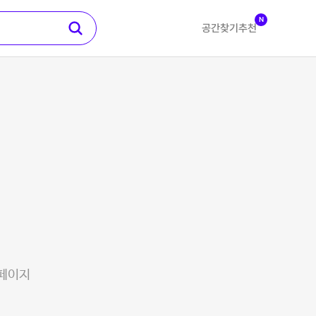
N
공간찾기
추천
 페이지