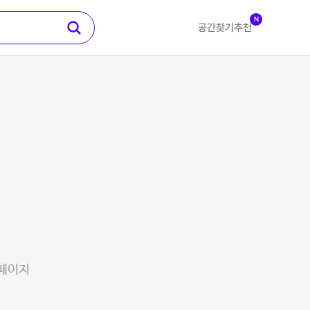
N
공간찾기
추천
 페이지