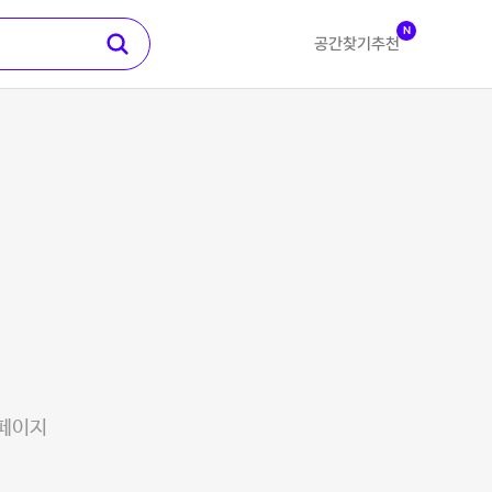
N
공간찾기
추천
 페이지