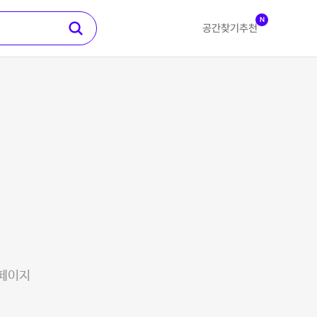
N
공간찾기
추천
 페이지