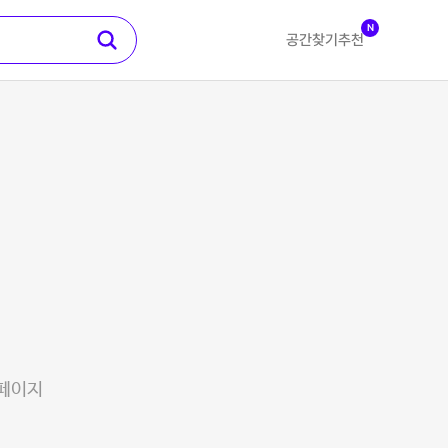
N
공간찾기
추천
 페이지