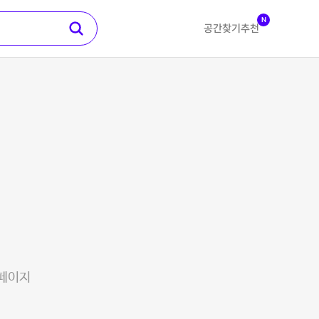
N
공간찾기
추천
 페이지