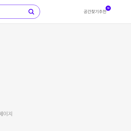
N
공간찾기
추천
 페이지