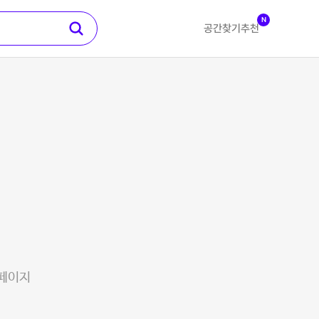
N
공간찾기
추천
 페이지