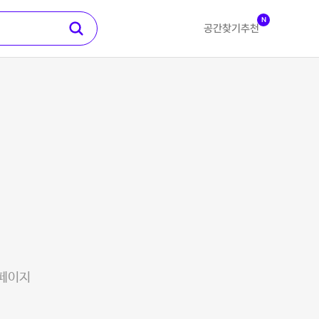
N
공간찾기
추천
 페이지