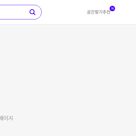
N
공간찾기
추천
 페이지