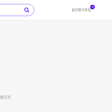
N
공간찾기
추천
 페이지