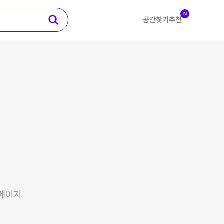
N
공간찾기
추천
 페이지